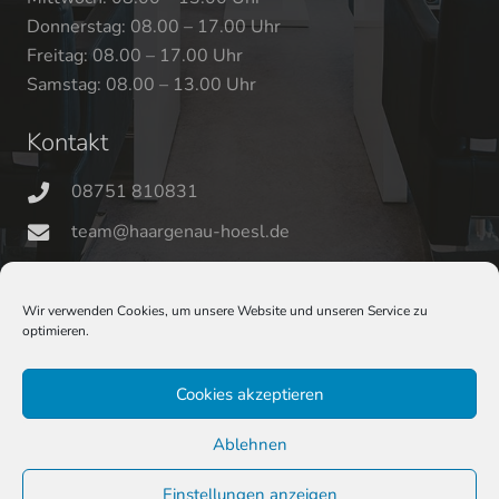
Donnerstag: 08.00 – 17.00 Uhr
Freitag: 08.00 – 17.00 Uhr
Samstag: 08.00 – 13.00 Uhr
Kontakt
08751 810831
team@haargenau-hoesl.de
Abensberger Str. 38, 84048 Mainburg
Wir verwenden Cookies, um unsere Website und unseren Service zu
optimieren.
Cookies akzeptieren
© Copyright Evi & Jennifer Hösl GbR
2026
Ablehnen
Datenschutz
Einstellungen anzeigen