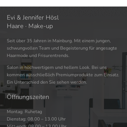
Evi & Jennifer Hösl
Haare · Make-up
Seit über 35 Jahren in Mainburg. Mit einem jungen,
schwungvollen Team und Begeisterung für angesagte
Haarmode und Frisurentrends.
Salon in hochwertigem und hellem Look. Bei uns
kommen ausschließlich Premiumprodukte zum Einsatz.
Ein Unterschied den Sie sehen werden.
Öffnungszeiten
Montag: Ruhetag
Dienstag: 08.00 – 13.00 Uhr
Mittwoch: 08.00 – 13.00 Uhr